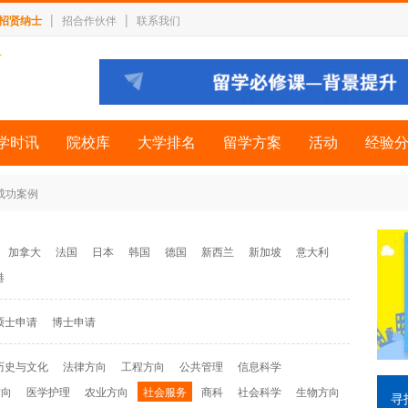
|
|
招贤纳士
招合作伙伴
联系我们
学时讯
院校库
大学排名
留学方案
活动
经验
 成功案例
加拿大
法国
日本
韩国
德国
新西兰
新加坡
意大利
港
硕士申请
博士申请
历史与文化
法律方向
工程方向
公共管理
信息科学
方向
医学护理
农业方向
社会服务
商科
社会科学
生物方向
寻