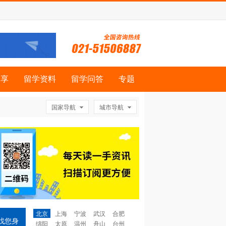
分享
留学资料
留学问答
专题
国家导航
城市导航
北京
上海
宁波
武汉
合肥
找您身
绵阳
太原
温州
舟山
台州