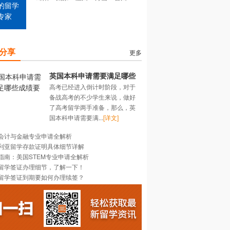
的留学
专家
分享
更多
英国本科申请需要满足哪些
高考已经进入倒计时阶段，对于
成绩要求？
备战高考的不少学生来说，做好
了高考留学两手准备，那么，英
国本科申请需要满...
[详文]
会计与金融专业申请全解析
利亚留学存款证明具体细节详解
指南：美国STEM专业申请全解析
留学签证办理细节，了解一下！
留学签证到期要如何办理续签？