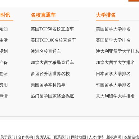
学时讯
名校直通车
大学排名
须知
英国TOP50名校直通车
美国留学大学排名
生活
美国TOP100名校直通车
英国留学大学排名
规划
澳洲名校直通车
澳大利亚留学大学排
准备
加拿大留学移民直通车
加拿大留学大学排名
签证
多途径升读世界名校
日本留学大学排名
费用
美国留学本科指导
韩国留学大学排名
申请
热门留学国家奖金揭底
意大利留学大学排名
关于我们
|
合作机构
|
资质认证
|
联系我们
|
网站地图
|
人才招聘
|
版权声明
|
友情链接