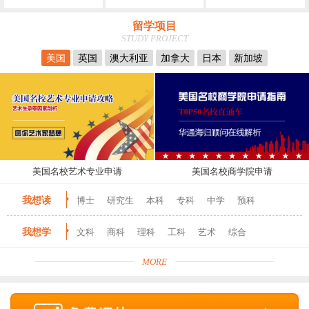
留学项目
STUDY PROJECT
美国
英国
澳大利亚
加拿大
日本
新加坡
美国名校艺术专业申请
美国名校商学院申请
我想读
博士
研究生
本科
专科
中学
预科
我想学
文科
商科
理科
工科
艺术
综合
MORE