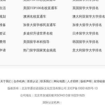
生活
美国TOP100名校直通车
英国留学大学排名
规划
澳洲名校直通车
澳大利亚留学大学排
准备
加拿大留学移民直通车
加拿大留学大学排名
签证
多途径升读世界名校
日本留学大学排名
费用
美国留学本科指导
韩国留学大学排名
申请
热门留学国家奖金揭底
意大利留学大学排名
关于我们
|
合作机构
|
资质认证
|
联系我们
|
网站地图
|
人才招聘
|
版权声明
|
友情链接
版权所有：北京华通信诺国际文化交流有限公司
京ICP备10001620号-13
公司地址：北京市东城区银河SOHO D座16层51625
国际认证机构：