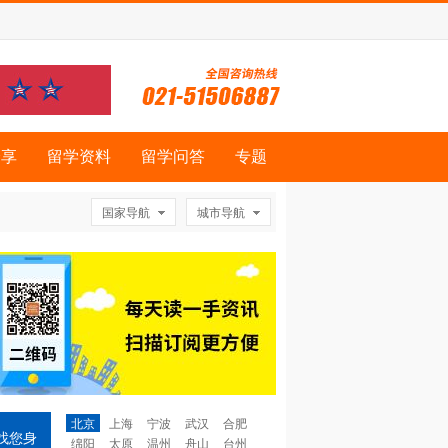
分享
留学资料
留学问答
专题
国家导航
城市导航
北京
上海
宁波
武汉
合肥
找您身
绵阳
太原
温州
舟山
台州