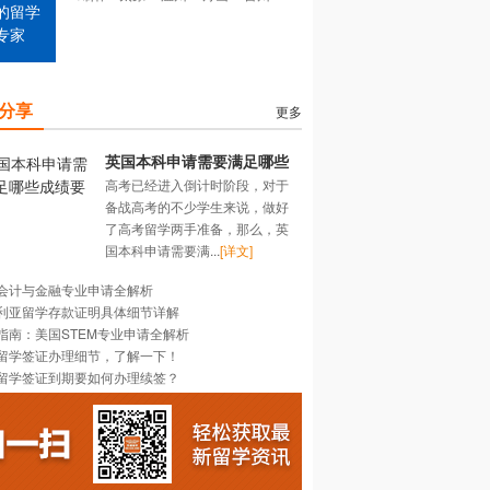
的留学
专家
分享
更多
英国本科申请需要满足哪些
高考已经进入倒计时阶段，对于
成绩要求？
备战高考的不少学生来说，做好
了高考留学两手准备，那么，英
国本科申请需要满...
[详文]
会计与金融专业申请全解析
利亚留学存款证明具体细节详解
指南：美国STEM专业申请全解析
留学签证办理细节，了解一下！
留学签证到期要如何办理续签？