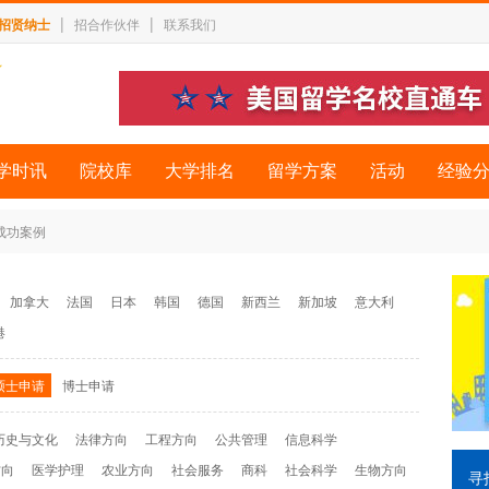
|
|
招贤纳士
招合作伙伴
联系我们
学时讯
院校库
大学排名
留学方案
活动
经验
 成功案例
加拿大
法国
日本
韩国
德国
新西兰
新加坡
意大利
港
硕士申请
博士申请
历史与文化
法律方向
工程方向
公共管理
信息科学
方向
医学护理
农业方向
社会服务
商科
社会科学
生物方向
寻