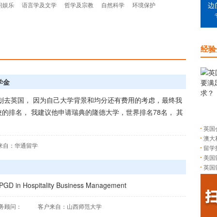
闲娱乐
语言学及文学
哲学及宗教
自然科学
环境保护
边
经验
学金
划去英国， 因为自己大学背景和均分还有费用的考虑，最终我
的排名， 我建议他申请瑞典的隆德大学，世界排名78名， 其
英国
澳大
来自：华通留学
留学
美国
英国
ospitality Business Management
务顾问：
客户来自：山西师范大学