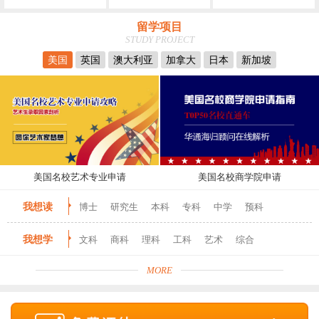
留学项目
STUDY PROJECT
美国
英国
澳大利亚
加拿大
日本
新加坡
美国名校艺术专业申请
美国名校商学院申请
我想读
博士
研究生
本科
专科
中学
预科
我想学
文科
商科
理科
工科
艺术
综合
MORE