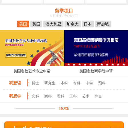
留学项目
STUDY PROJECT
美国
英国
澳大利亚
加拿大
日本
新加坡
美国名校艺术专业申请
美国名校商学院申请
我想读
博士
研究生
本科
专科
中学
预科
我想学
文科
商科
理科
工科
艺术
综合
MORE