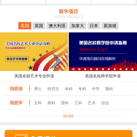
留学项目
STUDY PROJECT
美国
英国
澳大利亚
加拿大
日本
新加坡
美国名校艺术专业申请
美国名校商学院申请
我想读
博士
研究生
本科
专科
中学
预科
我想学
文科
商科
理科
工科
艺术
综合
MORE