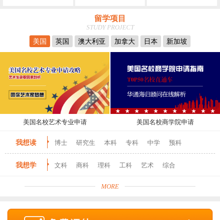
留学项目
STUDY PROJECT
美国
英国
澳大利亚
加拿大
日本
新加坡
美国名校艺术专业申请
美国名校商学院申请
我想读
博士
研究生
本科
专科
中学
预科
我想学
文科
商科
理科
工科
艺术
综合
MORE