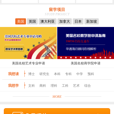
留学项目
STUDY PROJECT
美国
英国
澳大利亚
加拿大
日本
新加坡
美国名校艺术专业申请
美国名校商学院申请
我想读
博士
研究生
本科
专科
中学
预科
我想学
文科
商科
理科
工科
艺术
综合
MORE