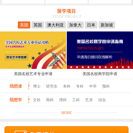
留学项目
STUDY PROJECT
美国
英国
澳大利亚
加拿大
日本
新加坡
美国名校艺术专业申请
美国名校商学院申请
我想读
博士
研究生
本科
专科
中学
预科
我想学
文科
商科
理科
工科
艺术
综合
MORE