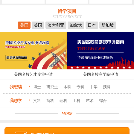
留学项目
STUDY PROJECT
美国
英国
澳大利亚
加拿大
日本
新加坡
美国名校艺术专业申请
美国名校商学院申请
我想读
博士
研究生
本科
专科
中学
预科
我想学
文科
商科
理科
工科
艺术
综合
MORE