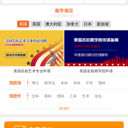
留学项目
STUDY PROJECT
美国
英国
澳大利亚
加拿大
日本
新加坡
美国名校艺术专业申请
美国名校商学院申请
我想读
博士
研究生
本科
专科
中学
预科
我想学
文科
商科
理科
工科
艺术
综合
MORE