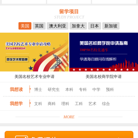
留学项目
STUDY PROJECT
美国
英国
澳大利亚
加拿大
日本
新加坡
美国名校艺术专业申请
美国名校商学院申请
我想读
博士
研究生
本科
专科
中学
预科
我想学
文科
商科
理科
工科
艺术
综合
MORE