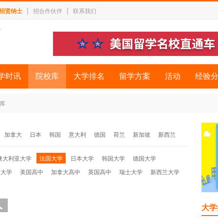
|
|
招贤纳士
招合作伙伴
联系我们
学时讯
院校库
大学排名
留学方案
活动
经验
校库
加拿大
日本
韩国
意大利
德国
荷兰
新加坡
新西兰
澳大利亚大学
法国大学
日本大学
韩国大学
德国大学
兰大学
美国高中
加拿大高中
英国高中
瑞士大学
新西兰大学
大学