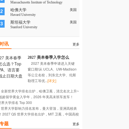
Massachusetts Institute of Technology
哈佛大学
美国
02
Havard University
斯坦福大学
美国
03
Stanford University
时讯
更多
2027 美本春季入学怎么
2027 美本春季申请进入关键
选？Top 校 GPA、语言要
窗口期!从 UCLA、UW-Madison
求、截止日期大盘点
等公立名校，到东北大学、伦斯
勒理工等优...
[详文]
26 全新世界大学排名出炉，哈佛卫冕，清北名次上升~
低龄留学黄金入学年，2026 年美高末班车发车！
世界大学排名 Top 300
26 世界大学影响力排名发布，曼大登顶，亚洲高校表
！2027 QS 世界大学排名出炉，MIT 卫冕，中国高校
出~
强势~
专题
更多