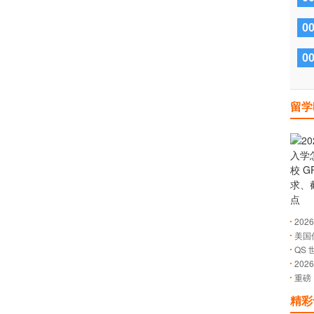
0
0
留学
20
美国
QS 
20
重磅
现突
表现
精彩