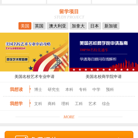
留学项目
STUDY PROJECT
美国
英国
澳大利亚
加拿大
日本
新加坡
美国名校艺术专业申请
美国名校商学院申请
我想读
博士
研究生
本科
专科
中学
预科
我想学
文科
商科
理科
工科
艺术
综合
MORE