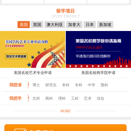
留学项目
STUDY PROJECT
美国
英国
澳大利亚
加拿大
日本
新加坡
美国名校艺术专业申请
美国名校商学院申请
我想读
博士
研究生
本科
专科
中学
预科
我想学
文科
商科
理科
工科
艺术
综合
MORE