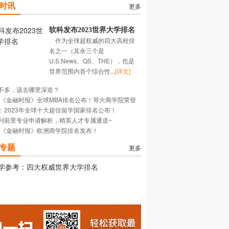
时讯
更多
软科发布2023世界大学排名
作为全球超权威的四大高校排
名之一（其余三个是
U.S.News、QS、THE），也是
世界范围内首个综合性...
[详文]
不多，该去哪里深造？
23《金融时报》全球MBA排名公布！哥大商学院荣登
：2023年全球十大超佳留学国家排名公布！
！
利前景专业申请解析，精英人才专属通道~
22《金融时报》欧洲商学院排名发布！
专题
更多