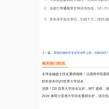
2、或拨打
华通留学
官网咨询热线：021-51
3、更多留学相关资讯，扫描下方二维码,编
上一篇：
英国生物科学专业毕业即上岗，你敢信吗？
相关热门时讯
全球金融硕士排名重磅揭晓！法国商学院霸
斩获 Top 3！
软科发布2023世界大学排名
洗牌！QS 世界大学排名出炉，MIT 霸榜，
进！
2026 泰晤士亚洲大学排名重磅出炉，清北
军！