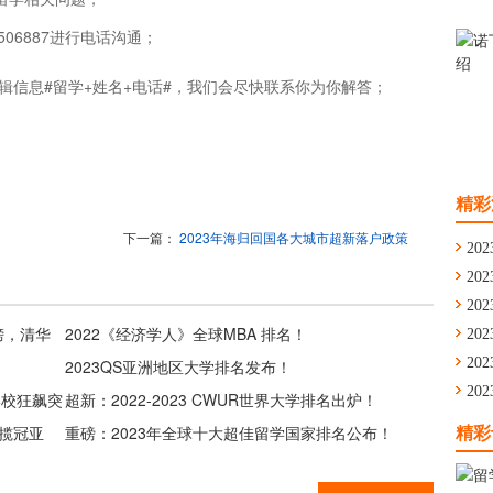
506887进行电话沟通；
辑信息#留学+姓名+电话#，我们会尽快联系你为你解答；
精彩
下一篇：
2023年海归回国各大城市超新落户政策
202
202
通
202
榜，清华
2022《经济学人》全球MBA 排名！
舟
202
学
202
2023QS亚洲地区大学排名发布！
留
202
港校狂飙突
超新：2022-2023 CWUR世界大学排名出炉！
华
包揽冠亚
重磅：2023年全球十大超佳留学国家排名公布！
精彩