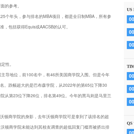
方面的参考。
US
25个年头，参与排名的MBA项目，都是全日制MBA，所有参
0
包括获得Equis或AACSB的认可。
0
0
稳定性。
TI
据主导地位，前100名中，有46所美国商学院入围。但是今年
0
。跌幅超大的是巴布森学院，从2022年的第65位下降30
0
院从第23位下降26位，排名第49位。今年的黑马则是马里兰
0
。
沃顿商学院的身影，去年沃顿商学院可是拿到了该排名的超
QS
是沃顿商学院未能达到其校友调查的超低回复门槛而被挤出排
0