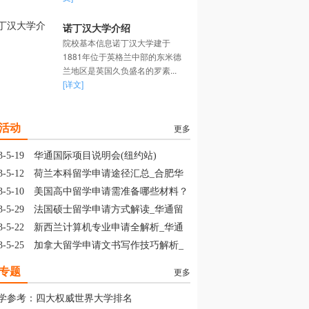
诺丁汉大学介绍
院校基本信息诺丁汉大学建于
1881年位于英格兰中部的东米德
兰地区是英国久负盛名的罗素...
[详文]
活动
更多
3-5-19
华通国际项目说明会(纽约站)
3-5-12
荷兰本科留学申请途径汇总_合肥华
留学
3-5-10
美国高中留学申请需准备哪些材料？
山华通留学
3-5-29
法国硕士留学申请方式解读_华通留
3-5-22
新西兰计算机专业申请全解析_华通
学
3-5-25
加拿大留学申请文书写作技巧解析_
通留学
专题
更多