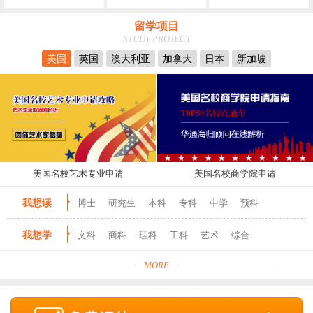
留学项目
STUDY PROJECT
美国
英国
澳大利亚
加拿大
日本
新加坡
美国名校艺术专业申请
美国名校商学院申请
我想读
博士
研究生
本科
专科
中学
预科
我想学
文科
商科
理科
工科
艺术
综合
MORE