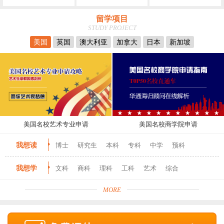
留学项目
STUDY PROJECT
美国
英国
澳大利亚
加拿大
日本
新加坡
美国名校艺术专业申请
美国名校商学院申请
我想读
博士
研究生
本科
专科
中学
预科
我想学
文科
商科
理科
工科
艺术
综合
MORE