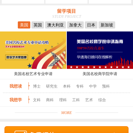
留学项目
STUDY PROJECT
美国
英国
澳大利亚
加拿大
日本
新加坡
美国名校艺术专业申请
美国名校商学院申请
我想读
博士
研究生
本科
专科
中学
预科
我想学
文科
商科
理科
工科
艺术
综合
MORE