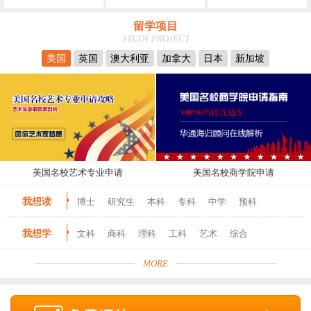
留学项目
STUDY PROJECT
美国
英国
澳大利亚
加拿大
日本
新加坡
美国名校艺术专业申请
美国名校商学院申请
我想读
博士
研究生
本科
专科
中学
预科
我想学
文科
商科
理科
工科
艺术
综合
MORE