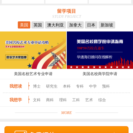
留学项目
STUDY PROJECT
美国
英国
澳大利亚
加拿大
日本
新加坡
美国名校艺术专业申请
美国名校商学院申请
我想读
博士
研究生
本科
专科
中学
预科
我想学
文科
商科
理科
工科
艺术
综合
MORE