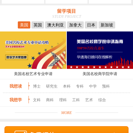
留学项目
STUDY PROJECT
美国
英国
澳大利亚
加拿大
日本
新加坡
美国名校艺术专业申请
美国名校商学院申请
我想读
博士
研究生
本科
专科
中学
预科
我想学
文科
商科
理科
工科
艺术
综合
MORE