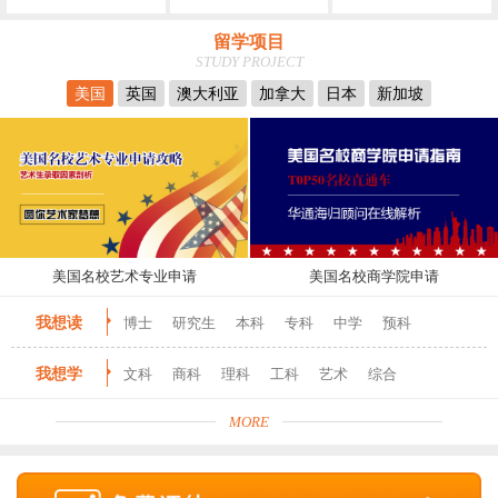
留学项目
STUDY PROJECT
美国
英国
澳大利亚
加拿大
日本
新加坡
美国名校艺术专业申请
美国名校商学院申请
我想读
博士
研究生
本科
专科
中学
预科
我想学
文科
商科
理科
工科
艺术
综合
MORE