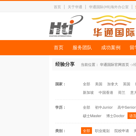
|
|
|
首页
关于华通
华通国际(Hti)海外办公室
首页
服务团队
成功案例
留
经验分享
当前位置：
华通国际官网首页
->
国家：
全部
美国
加拿大
英国
新加坡
中国香港
荷兰
意
学历：
全部
初中Junior
高中Senior
硕士Master
博士Doctor
语言
类别：
全部
职业规划
院校申请