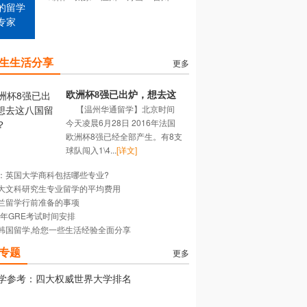
的留学
专家
生生活分享
更多
欧洲杯8强已出炉，想去这
【温州华通留学】北京时间
八国留学吗？
今天凌晨6月28日 2016年法国
欧洲杯8强已经全部产生。有8支
球队闯入1\4...
[详文]
：英国大学商科包括哪些专业?
大文科研究生专业留学的平均费用
兰留学行前准备的事项
16年GRE考试时间安排
韩国留学,给您一些生活经验全面分享
专题
更多