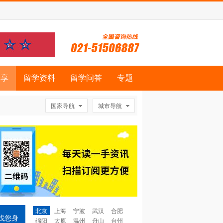
分享
留学资料
留学问答
专题
国家导航
城市导航
北京
上海
宁波
武汉
合肥
找您身
绵阳
太原
温州
舟山
台州