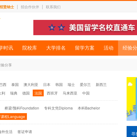
|
|
招贤纳士
招合作伙伴
联系我们
学时讯
院校库
大学排名
留学方案
活动
经验
经验分享
巴西
泰国
澳大利亚
日本
韩国
瑞士
爱尔兰
新西兰
大利
瑞典
德国
法国
西班牙
马来西亚
中国
桥梁/预科Foundation
专科文凭Diploma
本科Bachelor
课程Language
海外生活
签证申请
寻