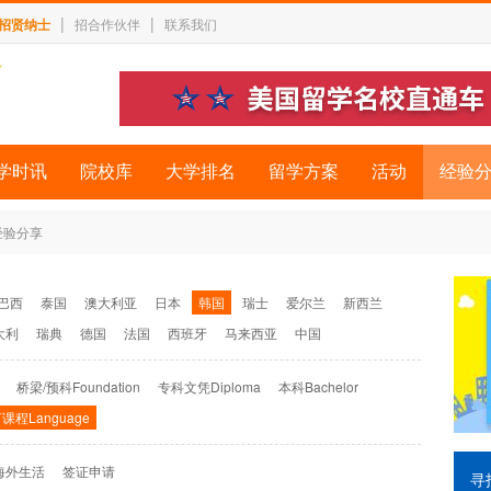
|
|
招贤纳士
招合作伙伴
联系我们
学时讯
院校库
大学排名
留学方案
活动
经验
经验分享
巴西
泰国
澳大利亚
日本
韩国
瑞士
爱尔兰
新西兰
大利
瑞典
德国
法国
西班牙
马来西亚
中国
桥梁/预科Foundation
专科文凭Diploma
本科Bachelor
课程Language
海外生活
签证申请
寻