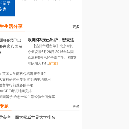
的留学
专家
生生活分享
更多
欧洲杯8强已出炉，想去这
【温州华通留学】北京时间
八国留学吗？
今天凌晨6月28日 2016年法国
欧洲杯8强已经全部产生。有8支
球队闯入1\4...
[详文]
：英国大学商科包括哪些专业?
大文科研究生专业留学的平均费用
兰留学行前准备的事项
16年GRE考试时间安排
韩国留学,给您一些生活经验全面分享
专题
更多