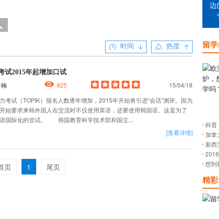
边
留学
时间
热度
K考试2015年起增加口试
蒋楠
925
15/04/18
力考试（TOPIK）报名人数逐年增加，2015年开始将引进“会话”测评。因为
开始要求来韩外国人在交流时不仅使用英语，还要使用韩国语。这是为了
语国际化的尝试。 韩国教育科学技术部和国立...
科普
[查看详情]
加拿
新西
20
想到
首页
1
尾页
精彩