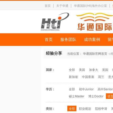
|
|
|
首页
关于华通
华通国际(Hti)海外办公室
首页
服务团队
成功案例
留
经验分享
当前位置：
华通国际官网首页
->
国家：
全部
美国
加拿大
英国
新加坡
中国香港
荷兰
意
学历：
全部
初中Junior
高中Senior
硕士Master
博士Doctor
语言
类别：
全部
职业规划
院校申请