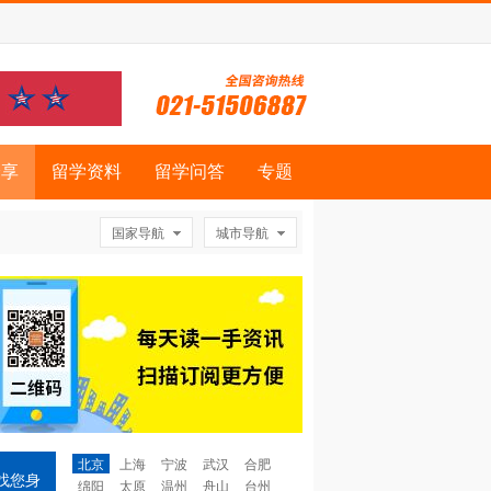
分享
留学资料
留学问答
专题
国家导航
城市导航
北京
上海
宁波
武汉
合肥
找您身
绵阳
太原
温州
舟山
台州