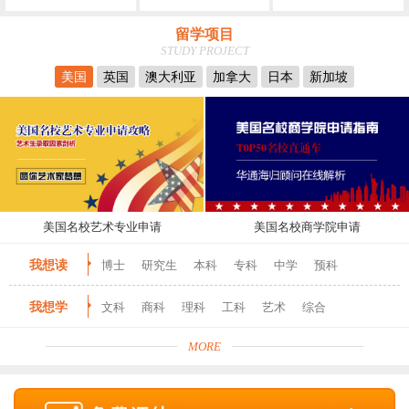
留学项目
STUDY PROJECT
美国
英国
澳大利亚
加拿大
日本
新加坡
美国名校艺术专业申请
美国名校商学院申请
我想读
博士
研究生
本科
专科
中学
预科
我想学
文科
商科
理科
工科
艺术
综合
MORE