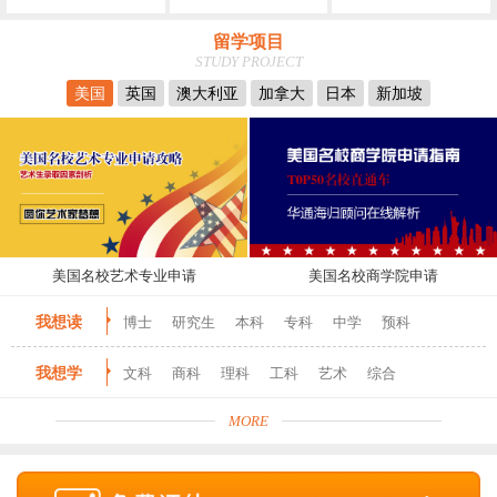
留学项目
STUDY PROJECT
美国
英国
澳大利亚
加拿大
日本
新加坡
美国名校艺术专业申请
美国名校商学院申请
我想读
博士
研究生
本科
专科
中学
预科
我想学
文科
商科
理科
工科
艺术
综合
MORE