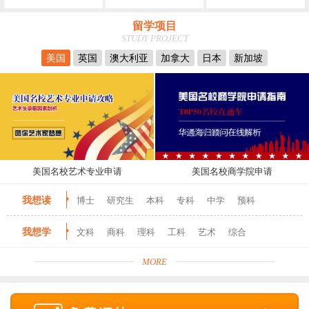
留学项目
STUDY PROJECT
美国
英国
澳大利亚
加拿大
日本
新加坡
美国名校艺术专业申请
美国名校商学院申请
我想读
博士
研究生
本科
专科
中学
预科
我想学
文科
商科
理科
工科
艺术
综合
MORE