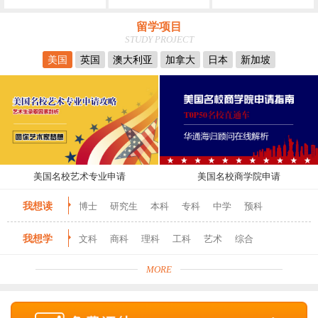
留学项目
STUDY PROJECT
美国
英国
澳大利亚
加拿大
日本
新加坡
美国名校艺术专业申请
美国名校商学院申请
我想读
博士
研究生
本科
专科
中学
预科
我想学
文科
商科
理科
工科
艺术
综合
MORE