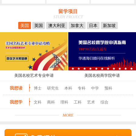
留学项目
STUDY PROJECT
美国
英国
澳大利亚
加拿大
日本
新加坡
美国名校艺术专业申请
美国名校商学院申请
我想读
博士
研究生
本科
专科
中学
预科
我想学
文科
商科
理科
工科
艺术
综合
MORE