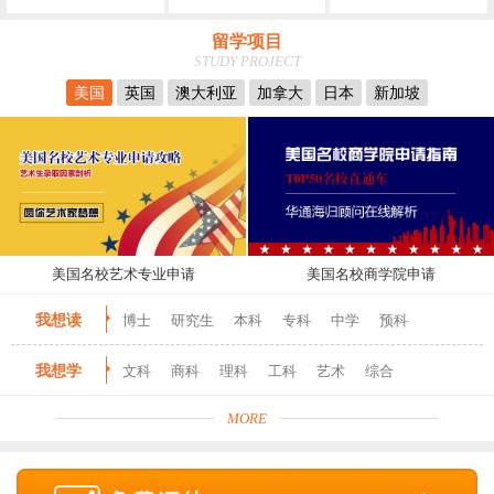
留学项目
STUDY PROJECT
美国
英国
澳大利亚
加拿大
日本
新加坡
美国名校艺术专业申请
美国名校商学院申请
我想读
博士
研究生
本科
专科
中学
预科
我想学
文科
商科
理科
工科
艺术
综合
MORE