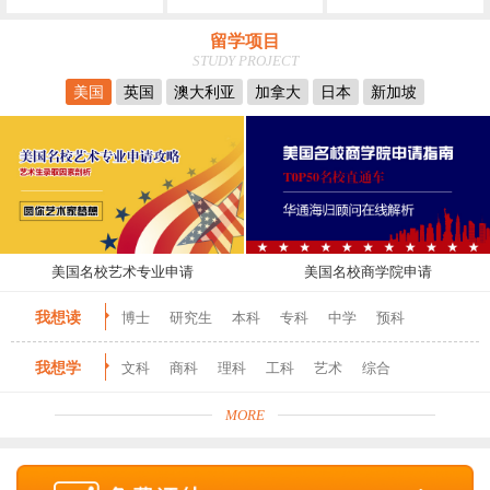
留学项目
STUDY PROJECT
美国
英国
澳大利亚
加拿大
日本
新加坡
美国名校艺术专业申请
美国名校商学院申请
我想读
博士
研究生
本科
专科
中学
预科
我想学
文科
商科
理科
工科
艺术
综合
MORE