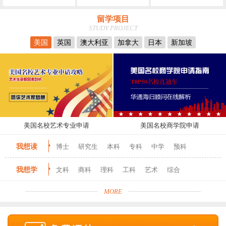
留学项目
STUDY PROJECT
美国
英国
澳大利亚
加拿大
日本
新加坡
美国名校艺术专业申请
美国名校商学院申请
我想读
博士
研究生
本科
专科
中学
预科
我想学
文科
商科
理科
工科
艺术
综合
MORE