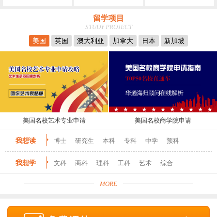
留学项目
STUDY PROJECT
美国
英国
澳大利亚
加拿大
日本
新加坡
美国名校艺术专业申请
美国名校商学院申请
我想读
博士
研究生
本科
专科
中学
预科
我想学
文科
商科
理科
工科
艺术
综合
MORE