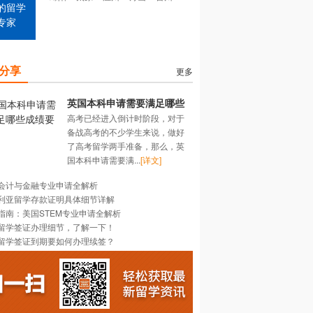
的留学
专家
分享
更多
英国本科申请需要满足哪些
高考已经进入倒计时阶段，对于
成绩要求？
备战高考的不少学生来说，做好
了高考留学两手准备，那么，英
国本科申请需要满...
[详文]
会计与金融专业申请全解析
利亚留学存款证明具体细节详解
指南：美国STEM专业申请全解析
留学签证办理细节，了解一下！
留学签证到期要如何办理续签？