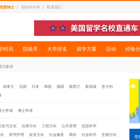
|
|
招贤纳士
招合作伙伴
联系我们
学时讯
院校库
大学排名
留学方案
活动
经验
 成功案例
加拿大
法国
日本
韩国
德国
新西兰
新加坡
意大利
港
硕士申请
博士申请
历史与文化
法律方向
工程方向
公共管理
信息科学
方向
医学护理
农业方向
社会服务
商科
社会科学
生物方向
寻