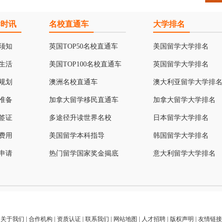
学时讯
名校直通车
大学排名
须知
英国TOP50名校直通车
美国留学大学排名
生活
美国TOP100名校直通车
英国留学大学排名
规划
澳洲名校直通车
澳大利亚留学大学排
准备
加拿大留学移民直通车
加拿大留学大学排名
签证
多途径升读世界名校
日本留学大学排名
费用
美国留学本科指导
韩国留学大学排名
申请
热门留学国家奖金揭底
意大利留学大学排名
关于我们
|
合作机构
|
资质认证
|
联系我们
|
网站地图
|
人才招聘
|
版权声明
|
友情链接