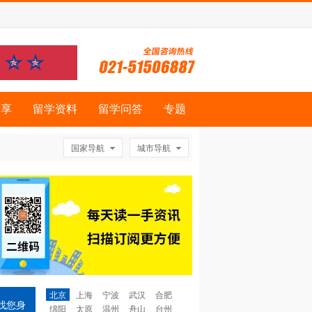
分享
留学资料
留学问答
专题
国家导航
城市导航
北京
上海
宁波
武汉
合肥
找您身
绵阳
太原
温州
舟山
台州