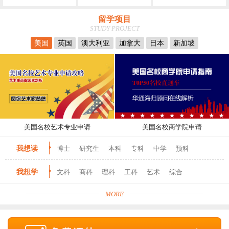
留学项目
STUDY PROJECT
美国
英国
澳大利亚
加拿大
日本
新加坡
美国名校艺术专业申请
美国名校商学院申请
我想读
博士
研究生
本科
专科
中学
预科
我想学
文科
商科
理科
工科
艺术
综合
MORE