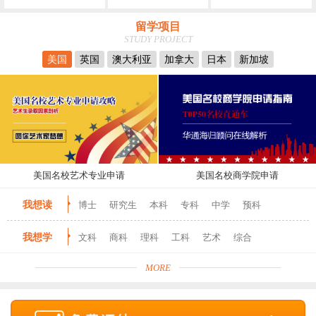
留学项目
STUDY PROJECT
美国
英国
澳大利亚
加拿大
日本
新加坡
美国名校艺术专业申请
美国名校商学院申请
我想读
博士
研究生
本科
专科
中学
预科
我想学
文科
商科
理科
工科
艺术
综合
MORE