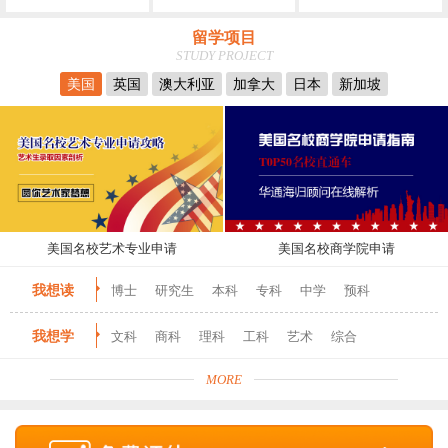
留学项目
STUDY PROJECT
美国
英国
澳大利亚
加拿大
日本
新加坡
美国名校艺术专业申请
美国名校商学院申请
我想读
博士
研究生
本科
专科
中学
预科
我想学
文科
商科
理科
工科
艺术
综合
MORE