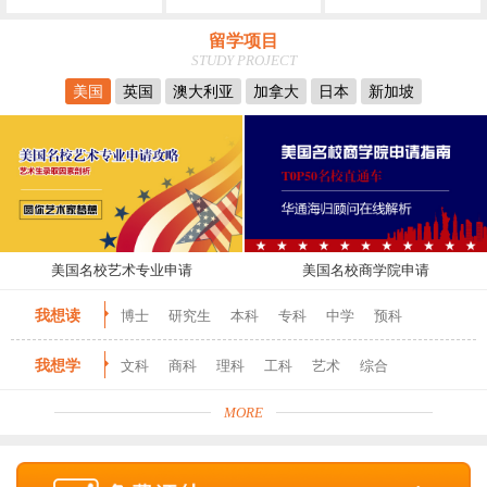
留学项目
STUDY PROJECT
美国
英国
澳大利亚
加拿大
日本
新加坡
美国名校艺术专业申请
美国名校商学院申请
我想读
博士
研究生
本科
专科
中学
预科
我想学
文科
商科
理科
工科
艺术
综合
MORE