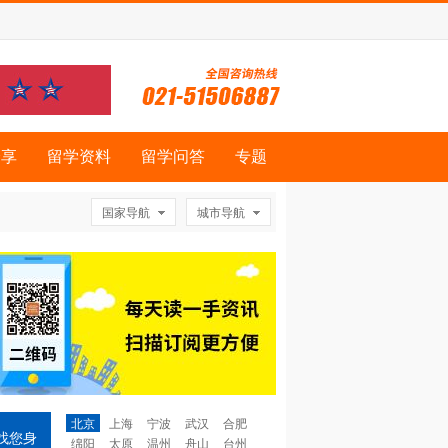
分享
留学资料
留学问答
专题
国家导航
城市导航
北京
上海
宁波
武汉
合肥
找您身
绵阳
太原
温州
舟山
台州