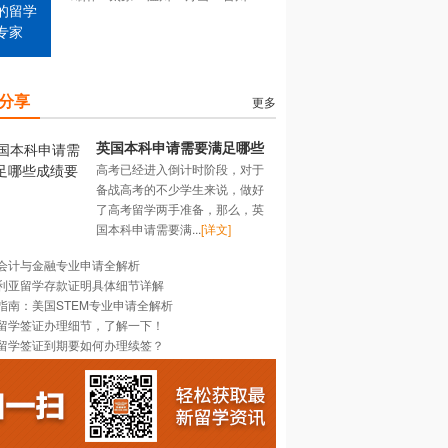
的留学
专家
分享
更多
英国本科申请需要满足哪些
高考已经进入倒计时阶段，对于
成绩要求？
备战高考的不少学生来说，做好
了高考留学两手准备，那么，英
国本科申请需要满...
[详文]
会计与金融专业申请全解析
利亚留学存款证明具体细节详解
指南：美国STEM专业申请全解析
留学签证办理细节，了解一下！
留学签证到期要如何办理续签？