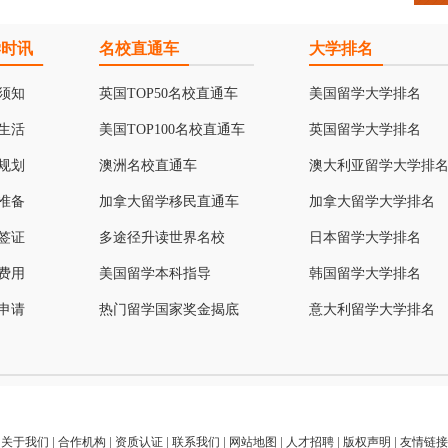
学时讯
名校直通车
大学排名
须知
英国TOP50名校直通车
美国留学大学排名
生活
美国TOP100名校直通车
英国留学大学排名
规划
澳洲名校直通车
澳大利亚留学大学排
准备
加拿大留学移民直通车
加拿大留学大学排名
签证
多途径升读世界名校
日本留学大学排名
费用
美国留学本科指导
韩国留学大学排名
申请
热门留学国家奖金揭底
意大利留学大学排名
关于我们
|
合作机构
|
资质认证
|
联系我们
|
网站地图
|
人才招聘
|
版权声明
|
友情链接