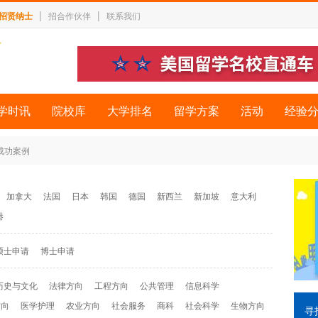
|
|
招贤纳士
招合作伙伴
联系我们
学时讯
院校库
大学排名
留学方案
活动
经验
 成功案例
加拿大
法国
日本
韩国
德国
新西兰
新加坡
意大利
港
硕士申请
博士申请
历史与文化
法律方向
工程方向
公共管理
信息科学
方向
医学护理
农业方向
社会服务
商科
社会科学
生物方向
寻