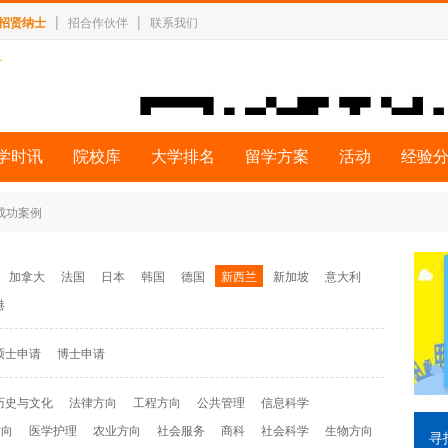
|
|
招贤纳士
招合作伙伴
联系我们
学时讯
院校库
大学排名
留学方案
活动
经验
 成功案例
加拿大
法国
日本
韩国
德国
新西兰
新加坡
意大利
港
硕士申请
博士申请
历史与文化
法律方向
工程方向
公共管理
信息科学
方向
医学护理
农业方向
社会服务
商科
社会科学
生物方向
寻