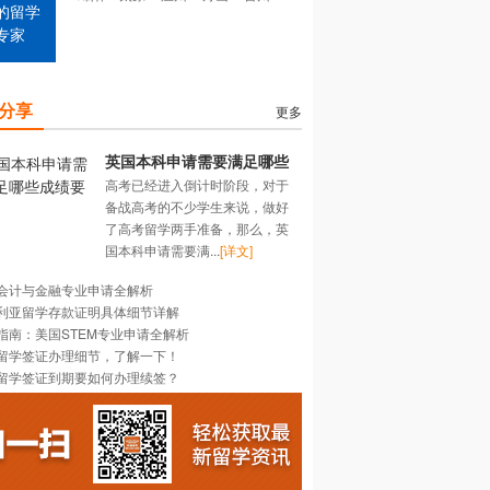
的留学
专家
分享
更多
英国本科申请需要满足哪些
高考已经进入倒计时阶段，对于
成绩要求？
备战高考的不少学生来说，做好
了高考留学两手准备，那么，英
国本科申请需要满...
[详文]
会计与金融专业申请全解析
利亚留学存款证明具体细节详解
指南：美国STEM专业申请全解析
留学签证办理细节，了解一下！
留学签证到期要如何办理续签？