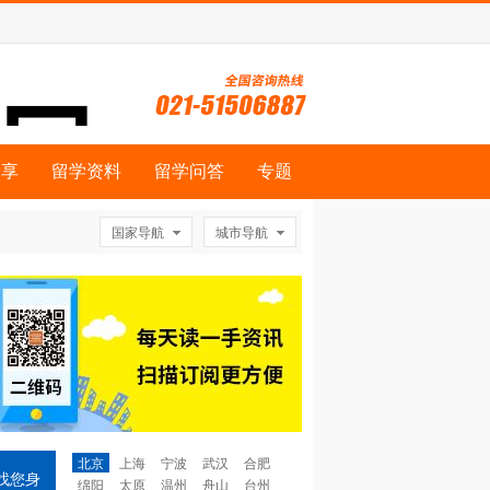
分享
留学资料
留学问答
专题
国家导航
城市导航
北京
上海
宁波
武汉
合肥
找您身
绵阳
太原
温州
舟山
台州