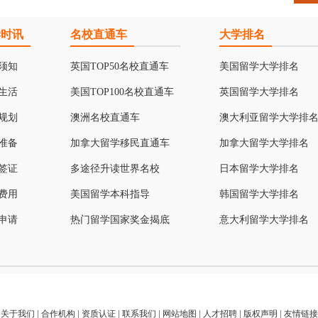
学时讯
名校直通车
大学排名
须知
英国TOP50名校直通车
美国留学大学排名
生活
美国TOP100名校直通车
英国留学大学排名
规划
澳洲名校直通车
澳大利亚留学大学排
准备
加拿大留学移民直通车
加拿大留学大学排名
签证
多途径升读世界名校
日本留学大学排名
费用
美国留学本科指导
韩国留学大学排名
申请
热门留学国家奖金揭底
意大利留学大学排名
关于我们
|
合作机构
|
资质认证
|
联系我们
|
网站地图
|
人才招聘
|
版权声明
|
友情链接