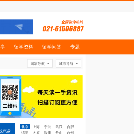
分享
留学资料
留学问答
专题
国家导航
城市导航
北京
上海
宁波
武汉
合肥
找您身
绵阳
太原
温州
舟山
台州