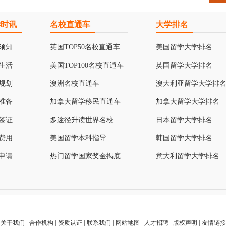
学时讯
名校直通车
大学排名
须知
英国TOP50名校直通车
美国留学大学排名
生活
美国TOP100名校直通车
英国留学大学排名
规划
澳洲名校直通车
澳大利亚留学大学排
准备
加拿大留学移民直通车
加拿大留学大学排名
签证
多途径升读世界名校
日本留学大学排名
费用
美国留学本科指导
韩国留学大学排名
申请
热门留学国家奖金揭底
意大利留学大学排名
关于我们
|
合作机构
|
资质认证
|
联系我们
|
网站地图
|
人才招聘
|
版权声明
|
友情链接