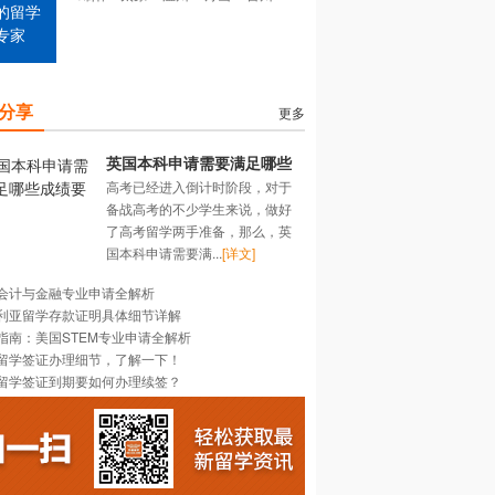
的留学
专家
分享
更多
英国本科申请需要满足哪些
高考已经进入倒计时阶段，对于
成绩要求？
备战高考的不少学生来说，做好
了高考留学两手准备，那么，英
国本科申请需要满...
[详文]
会计与金融专业申请全解析
利亚留学存款证明具体细节详解
指南：美国STEM专业申请全解析
留学签证办理细节，了解一下！
留学签证到期要如何办理续签？