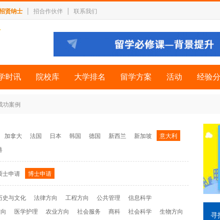
|
|
招贤纳士
招合作伙伴
联系我们
学时讯
院校库
大学排名
留学方案
活动
经验
 成功案例
加拿大
法国
日本
韩国
德国
新西兰
新加坡
意大利
港
硕士申请
博士申请
历史与文化
法律方向
工程方向
公共管理
信息科学
方向
医学护理
农业方向
社会服务
商科
社会科学
生物方向
寻