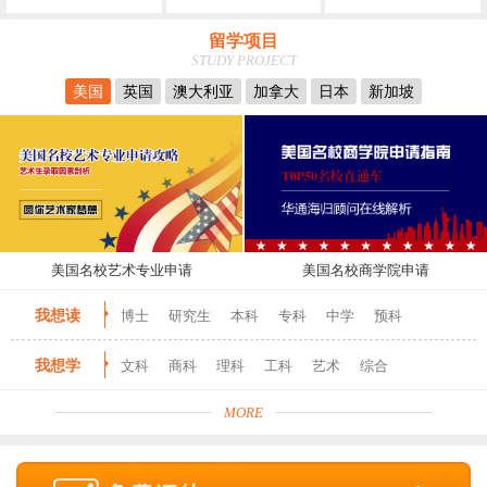
留学项目
STUDY PROJECT
美国
英国
澳大利亚
加拿大
日本
新加坡
美国名校艺术专业申请
美国名校商学院申请
我想读
博士
研究生
本科
专科
中学
预科
我想学
文科
商科
理科
工科
艺术
综合
MORE