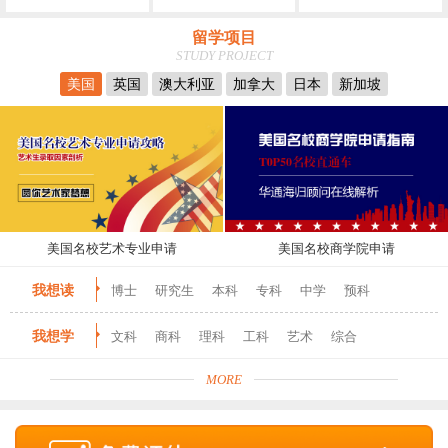
留学项目
STUDY PROJECT
美国
英国
澳大利亚
加拿大
日本
新加坡
美国名校艺术专业申请
美国名校商学院申请
我想读
博士
研究生
本科
专科
中学
预科
我想学
文科
商科
理科
工科
艺术
综合
MORE