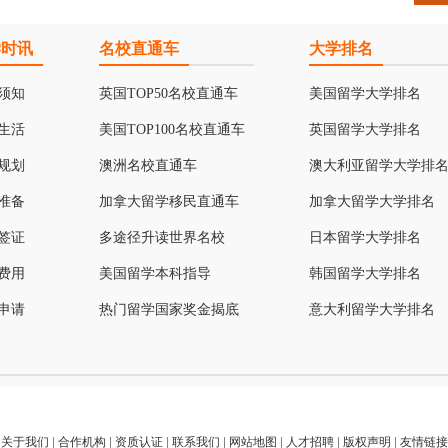
学时讯
名校直通车
大学排名
须知
英国TOP50名校直通车
美国留学大学排名
生活
美国TOP100名校直通车
英国留学大学排名
规划
澳洲名校直通车
澳大利亚留学大学排
准备
加拿大留学移民直通车
加拿大留学大学排名
签证
多途径升读世界名校
日本留学大学排名
费用
美国留学本科指导
韩国留学大学排名
申请
热门留学国家奖金揭底
意大利留学大学排名
关于我们
|
合作机构
|
资质认证
|
联系我们
|
网站地图
|
人才招聘
|
版权声明
|
友情链接