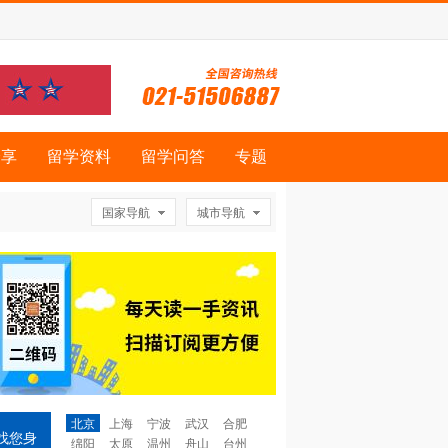
分享
留学资料
留学问答
专题
国家导航
城市导航
北京
上海
宁波
武汉
合肥
找您身
绵阳
太原
温州
舟山
台州