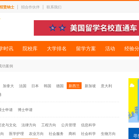
|
|
招贤纳士
招合作伙伴
联系我们
学时讯
院校库
大学排名
留学方案
活动
经验
 成功案例
加拿大
法国
日本
韩国
德国
新西兰
新加坡
意大利
港
硕士申请
博士申请
历史与文化
法律方向
工程方向
公共管理
信息科学
方向
医学护理
农业方向
社会服务
商科
社会科学
生物方向
寻