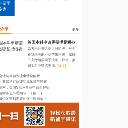
的留学
专家
分享
更多
英国本科申请需要满足哪些
高考已经进入倒计时阶段，对于
成绩要求？
备战高考的不少学生来说，做好
了高考留学两手准备，那么，英
国本科申请需要满...
[详文]
会计与金融专业申请全解析
利亚留学存款证明具体细节详解
指南：美国STEM专业申请全解析
留学签证办理细节，了解一下！
留学签证到期要如何办理续签？