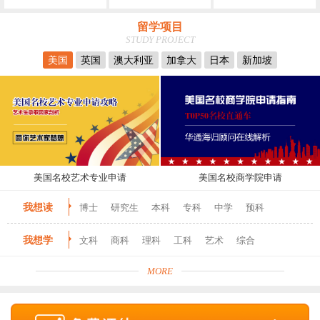
留学项目
STUDY PROJECT
美国
英国
澳大利亚
加拿大
日本
新加坡
美国名校艺术专业申请
美国名校商学院申请
我想读
博士
研究生
本科
专科
中学
预科
我想学
文科
商科
理科
工科
艺术
综合
MORE