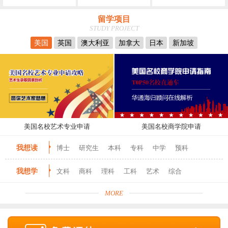
留学项目
STUDY PROJECT
美国
英国
澳大利亚
加拿大
日本
新加坡
美国名校艺术专业申请
美国名校商学院申请
我想读
博士
研究生
本科
专科
中学
预科
我想学
文科
商科
理科
工科
艺术
综合
MORE