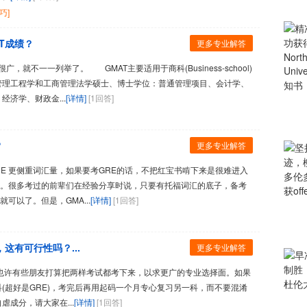
巧]
T成绩？
更多专业解答
不一一列举了。 GMAT主要适用于商科(Business-school)
管理工程学和工商管理法学硕士、博士学位：普通管理项目、会计学、
济学、财政金...
[详情]
[1回答]
?
更多专业解答
 更侧重词汇量，如果要考GRE的话，不把红宝书啃下来是很难进入
格。很多考过的前辈们在经验分享时说，只要有托福词汇的底子，备考
可以了。但是，GMA...
[详情]
[1回答]
这有可行性吗？...
更多专业解答
也许有些朋友打算把两样考试都考下来，以求更广的专业选择面。如果
(超好是GRE)，考完后再用起码一个月专心复习另一科，而不要混淆
成分，请大家在...
[详情]
[1回答]