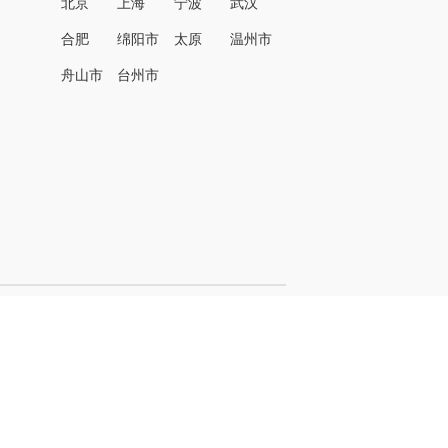
北京
上海
宁波
武汉
合肥
绵阳市
太原
温州市
名
舟山市
台州市