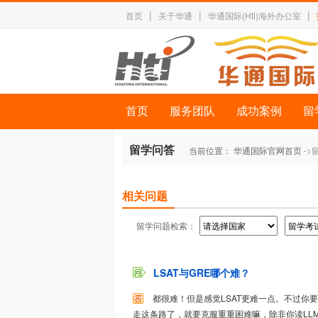
|
|
|
首页
关于华通
华通国际(Hti)海外办公室
首页
服务团队
成功案例
留
留学问答
当前位置：
华通国际官网首页
->
相关问题
留学问题检索：
LSAT与GRE哪个难？
都很难！但是感觉LSAT更难一点。不过你
走这条路了，就要克服重重困难嘛，除非你读LL