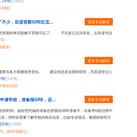
，
[详情]
[1回答]
新GRE]
少，应该背新GRE红宝...
更多专业解答
里面的单词忽略不背就可以了。 不过多记点没坏处，去美读书没
回答]
国留学]
更多专业解答
度等各方面都有所变化。 建议你还是去报班听听，尤其是经过八
详情]
[1回答]
学考试培训]
请学校，准备报GRE，还...
更多专业解答
右的时间，超好把托福的准备也穿插在GRE准备中，在备考G的过程中
情况，同时还需要了解学校的相关信息，比如专业情况，教授的研究方
[详情]
[1回答]
]
[留学读硕士]