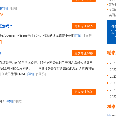
留学
[详情]
[1回答]
美国
MAT]
英国
区别吗？
更多专业解答
寻
边
uement和issue两个部分。模板的话应该差不多吧
[详情]
[1回答]
]
？
精彩
更多专业解答
你还是努力的背单词比较好。那些单词等你到了美国之后就知道并不
202
你完全有可能会用到的。 你也可以去你打算去的那几所学校的网站
202
就不能用GMAT...
[详情]
[1回答]
通
202
舟
202
学
202
更多专业解答
留
202
啊！
[详情]
[1回答]
华
精彩