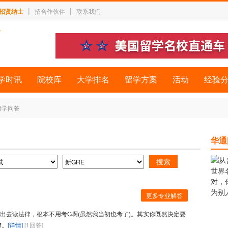
|
|
招贤纳士
招合作伙伴
联系我们
学时讯
院校库
大学排名
留学方案
活动
经验
留学问答
华通
更多专业解答
要出去读法律，根本不用考G啊(虽然我当初也考了)。其实你既然决定要
M。
[详情]
[1回答]