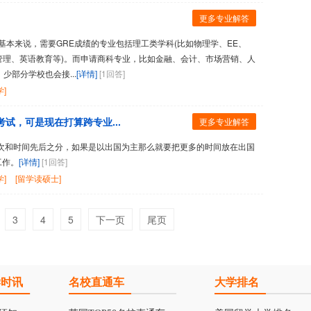
更多专业解答
基本来说，需要GRE成绩的专业包括理工类学科(比如物理学、EE、
共管理、英语教育等)。而申请商科专业，比如金融、会计、市场营销、人
少部分学校也会接...
[详情]
[1回答]
]
试，可是现在打算跨专业...
更多专业解答
次和时间先后之分，如果是以出国为主那么就要把更多的时间放在出国
工作。
[详情]
[1回答]
]
[留学读硕士]
3
4
5
下一页
尾页
学时讯
名校直通车
大学排名