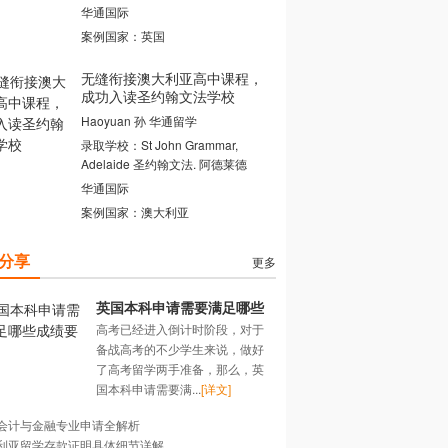
华通国际
案例国家：英国
无缝衔接澳大利亚高中课程，
成功入读圣约翰文法学校
Haoyuan 孙 华通留学
录取学校：St John Grammar,
Adelaide 圣约翰文法. 阿德莱德
华通国际
案例国家：澳大利亚
分享
更多
英国本科申请需要满足哪些
高考已经进入倒计时阶段，对于
成绩要求？
备战高考的不少学生来说，做好
了高考留学两手准备，那么，英
国本科申请需要满...
[详文]
会计与金融专业申请全解析
利亚留学存款证明具体细节详解