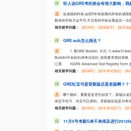
听人说GRE考的差会有很大影响，我超
送成绩的时候,会把5年有效期内所有的成绩
数有的学校才会平均,不过有的学校会看超近一次
相关留学问题：
[新GRE]
[美国留学]
[留学读
GRE sub怎么报名？
1. 要GRE Bulletin. 方式: 1) www.5
Bulletin中央的SUB考试信封, 按照要求填好表格. 
汇票. 与GRE Advanced Test Registry Form 
相关留学问题：
[新GRE]
[留学考试报名]
[海
GRE红宝书是背新版还是老版啊？？
哪个都好，重要是是否开始背了。新版比老
肯定不吃亏，并且可以厚积。背新版应该是为考
相关留学问题：
[新GRE]
[留学考试技巧]
[留
11月5号考新G来不来得及进行2012fa