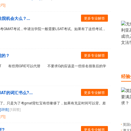
巧]
院机会大么？...
更多专业解答
考GMAT考试，申请法学院一般需要LSAT考试。如果有了这些考试，
院的？
更多专业解答
T 有些用GRE可以代替 不要求G的应该是一些排名很靠后的学
经验
T的词汇书么?...
更多专业解答
了。只是为了考gmat背红宝有些奢侈了，如果有充足时间可以背。差
[详情]
[1回答]
巧]
英国
E?
更多专业解答
澳大