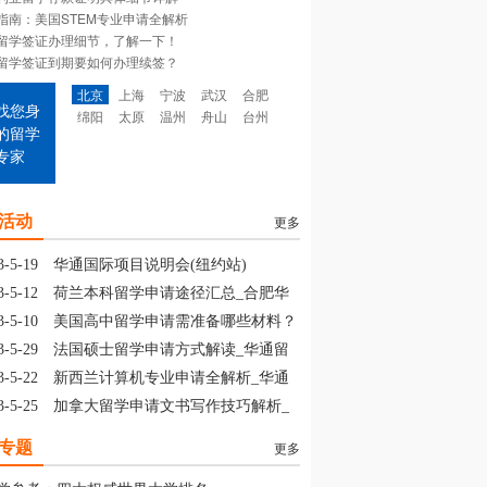
指南：美国STEM专业申请全解析
留学签证办理细节，了解一下！
留学签证到期要如何办理续签？
北京
上海
宁波
武汉
合肥
找您身
绵阳
太原
温州
舟山
台州
的留学
专家
活动
更多
3-5-19
华通国际项目说明会(纽约站)
3-5-12
荷兰本科留学申请途径汇总_合肥华
留学
3-5-10
美国高中留学申请需准备哪些材料？
山华通留学
3-5-29
法国硕士留学申请方式解读_华通留
3-5-22
新西兰计算机专业申请全解析_华通
学
3-5-25
加拿大留学申请文书写作技巧解析_
通留学
专题
更多