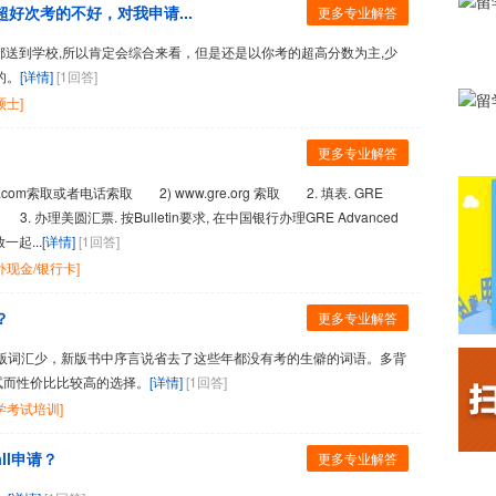
好次考的不好，对我申请...
更多专业解答
都送到学校,所以肯定会综合来看，但是还是以你考的超高分数为主,少
的。
[详情]
[1回答]
硕士]
更多专业解答
1test.com索取或者电话索取 2) www.gre.org 索取 2. 填表. GRE
3. 办理美圆汇票. 按Bulletin要求, 在中国银行办理GRE Advanced
放一起...
[详情]
[1回答]
外现金/银行卡]
？
更多专业解答
版词汇少，新版书中序言说省去了这些年都没有考的生僻的词语。多背
试而性价比比较高的选择。
[详情]
[1回答]
学考试培训]
ll申请？
更多专业解答