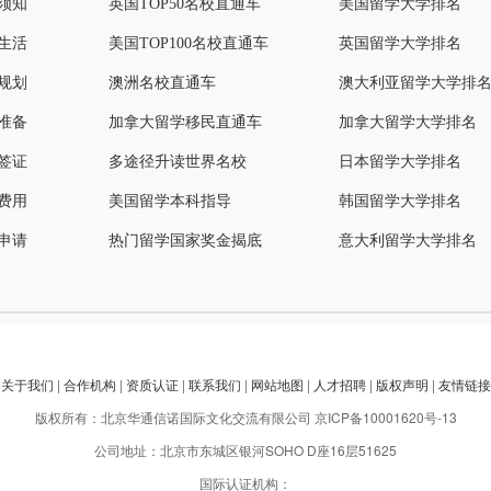
须知
英国TOP50名校直通车
美国留学大学排名
生活
美国TOP100名校直通车
英国留学大学排名
规划
澳洲名校直通车
澳大利亚留学大学排
准备
加拿大留学移民直通车
加拿大留学大学排名
签证
多途径升读世界名校
日本留学大学排名
费用
美国留学本科指导
韩国留学大学排名
申请
热门留学国家奖金揭底
意大利留学大学排名
关于我们
|
合作机构
|
资质认证
|
联系我们
|
网站地图
|
人才招聘
|
版权声明
|
友情链接
版权所有：北京华通信诺国际文化交流有限公司
京ICP备10001620号-13
公司地址：北京市东城区银河SOHO D座16层51625
国际认证机构：