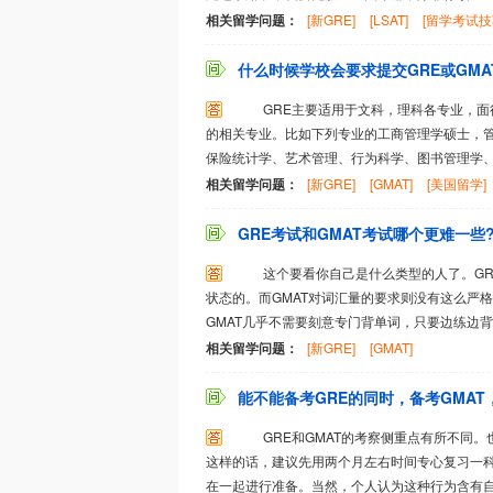
相关留学问题：
[新GRE]
[LSAT]
[留学考试技
什么时候学校会要求提交GRE或GMA
GRE主要适用于文科，理科各专业，面很广，就
的相关专业。比如下列专业的工商管理学硕士，
保险统计学、艺术管理、行为科学、图书管理学、经
相关留学问题：
[新GRE]
[GMAT]
[美国留学]
GRE考试和GMAT考试哪个更难一些
这个要看你自己是什么类型的人了。GRE
状态的。而GMAT对词汇量的要求则没有这么严
GMAT几乎不需要刻意专门背单词，只要边练边背就
相关留学问题：
[新GRE]
[GMAT]
能不能备考GRE的同时，备考GMAT，
GRE和GMAT的考察侧重点有所不同。
这样的话，建议先用两个月左右时间专心复习一科
在一起进行准备。当然，个人认为这种行为含有自虐