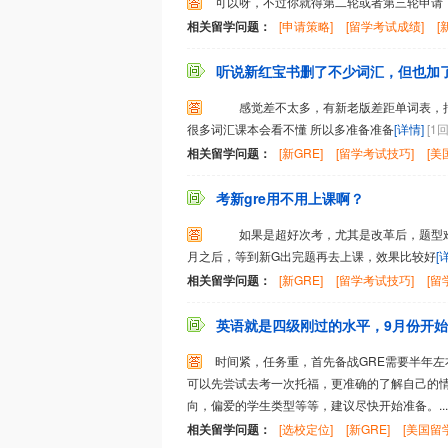
可以呀，不过你就得第二轮或者第三轮申请
相关留学问题：
[申请策略]
[留学考试成绩]
[
听说新红宝书删了不少词汇，但也加了不
感觉差不太多，有新老版差距单词表，把
很多词汇课本会看不懂 所以多准备准备
[详情]
[1
相关留学问题：
[新GRE]
[留学考试技巧]
[美
考新gre用不用上课啊？
如果是超好次考，尤其是改革后，题型难
月之后，等到新G出完题再去上课，效果比较好
[
相关留学问题：
[新GRE]
[留学考试技巧]
[留
英语就是四级刚过的水平，9月份开始申
时间紧，任务重，首先备战GRE需要半年左
可以先尝试去考一次托福，更准确的了解自己的
向，偏爱的学生类型等等，建议尽快开始准备。...
相关留学问题：
[选校定位]
[新GRE]
[美国留学