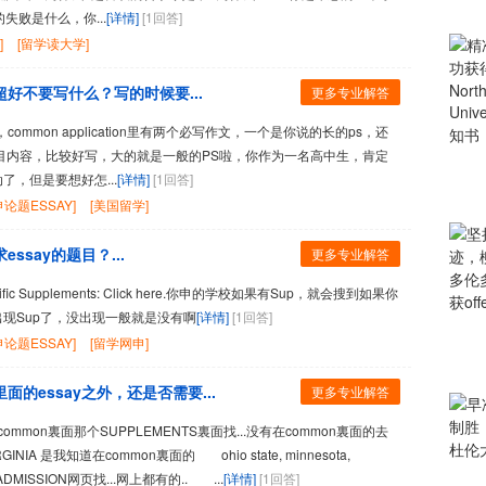
失败是什么，你...
[详情]
[1回答]
]
[留学读大学]
y超好不要写什么？写的时候要...
更多专业解答
on application里有两个必写作文，一个是你说的长的ps，还
的有题目内容，比较好写，大的就是一般的PS啦，你作为一名高中生，肯定
，但是要想好怎...
[详情]
[1回答]
论题ESSAY]
[美国留学]
ssay的题目？...
更多专业解答
cific Supplements: Click here.你申的学校如果有Sup，就会搜到如果你
现Sup了，没出现一般就是没有啊
[详情]
[1回答]
论题ESSAY]
[留学网申]
面的essay之外，还是否需要...
更多专业解答
mon裏面那个SUPPLEMENTS裏面找...没有在common裏面的去
A 是我知道在common裏面的 ohio state, minnesota,
DMISSION网页找...网上都有的.. ...
[详情]
[1回答]