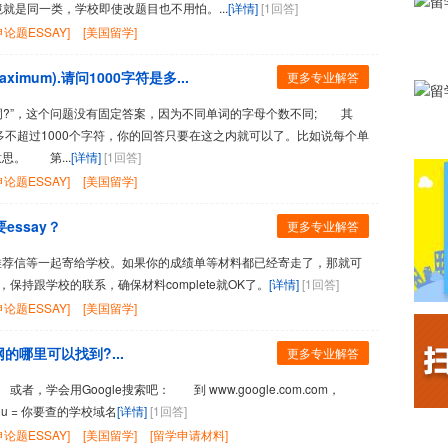
就是同一类，学校即使改题目也不用怕。...
[详情]
[1回答]
论题ESSAY]
[美国留学]
r maximum).请问1000字符是多...
更多专业解答
词?”，这个问题没有固定答案，因为不同单词的字母个数不同; 其
只是告诉你超多不超过1000个字符，你的回答只要在这之内就可以了。比如说每个单
思。 第...
[详情]
[1回答]
论题ESSAY]
[美国留学]
essay？
更多专业解答
绩单、推荐信等一起寄给学校。如果你的成绩单等材料都已经寄走了，那就可
担心，保持跟学校的联系，确保材料complete就OK了。
[详情]
[1回答]
论题ESSAY]
[美国留学]
官网的哪里可以找到?...
更多专业解答
或者，学会用Google搜索吧： 到 www.google.com.com，
Z.edu = 你要查的学校域名
[详情]
[1回答]
论题ESSAY]
[美国留学]
[留学申请材料]