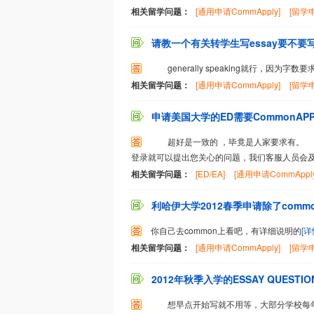
相关留学问题：
[通用申请CommApply]
[留学申
请教一个有关转学生写essay要不要写
generally speaking就行，因为
相关留学问题：
[通用申请CommApply]
[留学申
申请美国大学的ED需要CommonAPP上
超好是一致的 ，毕竟是人家要求有。 
登录就可以提出您关心的问题，我们客服人员会
相关留学问题：
[ED/EA]
[通用申请CommApply
利哈伊大学2012春季申请除了commo
你自己去common上看吧，有详细说明的
[详
相关留学问题：
[通用申请CommApply]
[留学申
2012年秋季入学的ESSAY QUEST
想早点开始写就不用等，大部分学校每年