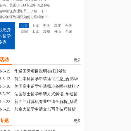
指南：美国STEM专业申请全解析
留学签证办理细节，了解一下！
留学签证到期要如何办理续签？
北京
上海
宁波
武汉
合肥
找您身
绵阳
太原
温州
舟山
台州
的留学
专家
活动
更多
3-5-19
华通国际项目说明会(纽约站)
3-5-12
荷兰本科留学申请途径汇总_合肥华
留学
3-5-10
美国高中留学申请需准备哪些材料？
山华通留学
3-5-29
法国硕士留学申请方式解读_华通留
3-5-22
新西兰计算机专业申请全解析_华通
学
3-5-25
加拿大留学申请文书写作技巧解析_
通留学
专题
更多