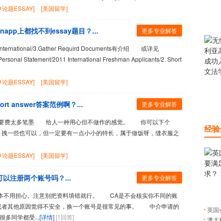
论题ESSAY]
[美国留学]
pp上都找不到essay题目？...
更多专业解答
International/3.Gather Requird Documents有介绍 或详见
/Personal Statement/2011 International Freshman Applicants/2. Short
论题ESSAY]
[美国留学]
t answer答案范例啊？...
更多专业解答
是不要费太多笔墨 给人一种用心但不做作的感觉。 你可以下个
经验
一些东西，拽一些也可以，但一定要有一点小小的特长，属于做饭呀，缝衣服之
论题ESSAY]
[美国留学]
可以注册两个账号吗？...
更多专业解答
不用担心。注意别把资料填错就行。 CA是不会核实你不同的账
或者其他原因觉得不安全，换一个账号是很常见的事。 中介申请的
英国
多同学都受...
[详情]
[1回答]
澳大