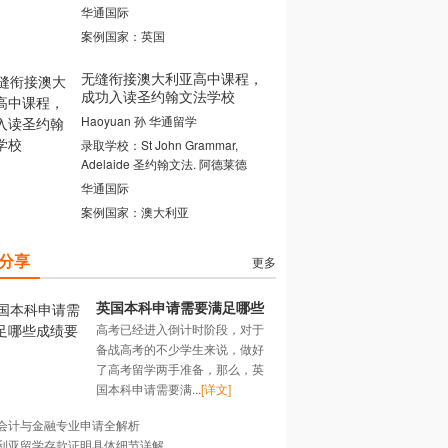
华通国际
案例国家：英国
无缝衔接澳大利亚高中课程，
成功入读圣约翰文法学校
Haoyuan 孙 华通留学
录取学校：St John Grammar,
Adelaide 圣约翰文法. 阿德莱德
华通国际
案例国家：澳大利亚
分享
更多
英国本科申请需要满足哪些
高考已经进入倒计时阶段，对于
成绩要求？
备战高考的不少学生来说，做好
了高考留学两手准备，那么，英
国本科申请需要满...
[详文]
会计与金融专业申请全解析
利亚留学存款证明具体细节详解