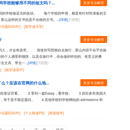
on不同学校能够用不同的短文吗？...
更多专业解答
的学校做适当的改动。 每个学校的申请，都是有针对性准备的文
么这样的文书也是不合格的文书。...
[详情]
[1回答]
论题ESSAY]
[留学读大学]
？
更多专业解答
人，才会有追求。 假使你写想独自去旅行，那么内容不在乎你旅
你的个人感受和领悟，以及在旅行中，你会做的特别的、有意义的事
文具、带去一...
[详情]
[1回答]
]
[留学读高中]
么？应该在官网的什么地...
更多专业解答
tement给签证官看。 2 零到一篇Essay，看学校。 3 四百多所美国大
‘，等于是不限定题目。 4 其他学校到学校网站的 admissions 和
论题ESSAY]
[个人陈述PS]
[美国留学]