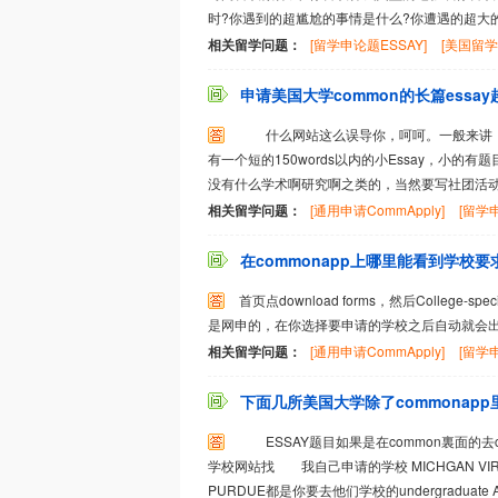
时?你遇到的超尴尬的事情是什么?你遭遇的超大的
相关留学问题：
[留学申论题ESSAY]
[美国留学
申请美国大学common的长篇essa
什么网站这么误导你，呵呵。一般来讲，comm
有一个短的150words以内的小Essay，小
没有什么学术啊研究啊之类的，当然要写社团活动了
相关留学问题：
[通用申请CommApply]
[留学申
在commonapp上哪里能看到学校要求e
首页点download forms，然后College-spe
是网申的，在你选择要申请的学校之后自动就会出
相关留学问题：
[通用申请CommApply]
[留学申
下面几所美国大学除了commonapp里
ESSAY题目如果是在common裏面的去com
学校网站找 我自己申请的学校 MICHGAN VIRGINI
PURDUE都是你要去他们学校的undergraduate A