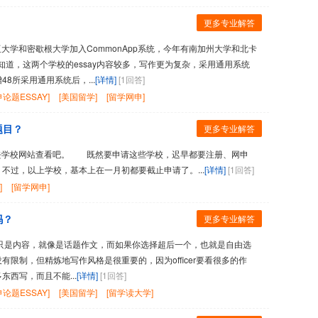
更多专业解答
学和密歇根大学加入CommonApp系统，今年有南加州大学和北卡
知道，这两个学校的essay内容较多，写作更为复杂，采用通用系统
8所采用通用系统后，...
[详情]
[1回答]
论题ESSAY]
[美国留学]
[留学网申]
题目？
更多专业解答
学校网站查看吧。 既然要申请这些学校，迟早都要注册、网申
过，以上学校，基本上在一月初都要截止申请了。...
[详情]
[1回答]
]
[留学网申]
吗？
更多专业解答
的只是内容，就像是话题作文，而如果你选择超后一个，也就是自由选
限制，但精炼地写作风格是很重要的，因为officer要看很多的作
西写，而且不能...
[详情]
[1回答]
论题ESSAY]
[美国留学]
[留学读大学]