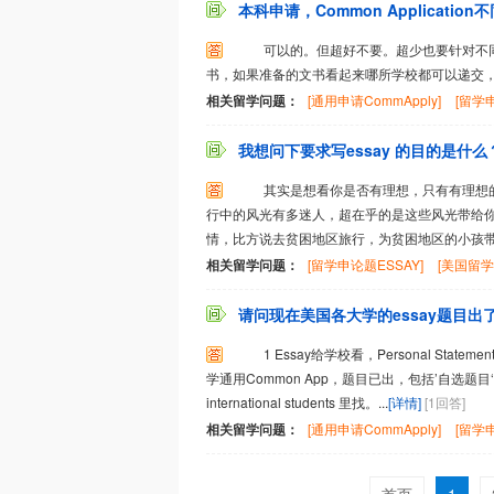
本科申请，Common Applicati
可以的。但超好不要。超少也要针对不同
书，如果准备的文书看起来哪所学校都可以递交，那
相关留学问题：
[通用申请CommApply]
[留学申
我想问下要求写essay 的目的是什么
其实是想看你是否有理想，只有有理想的
行中的风光有多迷人，超在乎的是这些风光带给
情，比方说去贫困地区旅行，为贫困地区的小孩带去
相关留学问题：
[留学申论题ESSAY]
[美国留学
请问现在美国各大学的essay题目出了
1 Essay给学校看，Personal Sta
学通用Common App，题目已出，包括’自选题目
international students 里找。...
[详情]
[1回答]
相关留学问题：
[通用申请CommApply]
[留学申