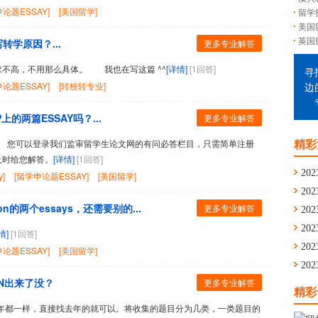
论题ESSAY]
[美国留学]
留学
美国
英国
转学原因？...
更多专业解答
字数要求不高，不用那么具体。 我也在写这篇 ^^
[详情]
[1回答]
寻
论题ESSAY]
[转校转专业]
边
的两篇ESSAY吗？...
更多专业解答
您可以登录我们监审留学生论文网的有问必答栏目，只需简单注册
精彩
及时给您解答。
[详情]
[1回答]
202
]
[留学申论题ESSAY]
[美国留学]
202
n的两个essays，还需要别的...
更多专业解答
通
202
舟
202
情]
[1回答]
学
202
论题ESSAY]
[美国留学]
留
202
ION出来了没？
更多专业解答
华
精彩
都一样，直接找去年的就可以。将收集的题目分为几类，一类题目的