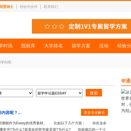
|
|
招贤纳士
招合作伙伴
联系我们
学时讯
院校库
大学排名
留学方案
活动
经验
留学问答
华通
内容呢？...
更多专业解答
都能作为Essay的优秀素材。 比如以下几个方面： 你在业余
哪本书?为什么?超喜欢的哲学家是谁?为什么? 你超难忘的一个小