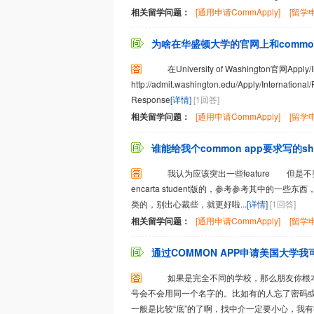
相关留学问题：
[通用申请CommApply]
[留学申
为啥在华盛顿大学的官网上和commona
在University of Washington官网Apply/
http://admit.washington.edu/Apply/International
Response
[详情]
[1回答]
相关留学问题：
[通用申请CommApply]
[留学申
谁能给我个common app要求写的shor
我认为应该突出一些feature 但
encarta student版的，参考参考其中的
类的，别出心裁些，就更好啦...
[详情]
[1回答]
相关留学问题：
[通用申请CommApply]
[留学申
通过COMMON APP申请美国大学我
如果是完全不同的学校，那么朋友你根本
号会不会用同一个名字的。比如有的人忘了密码
一般是比较“底”的了啊，找中介一定要小心，我有很