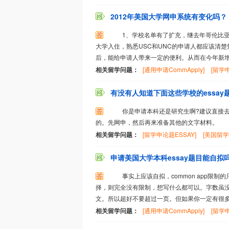
2012年美国大学网申系统有变化吗？
1、学校名单有了扩充，继去年哥伦比亚大
大学入住，熟悉USC和UNC的申请人都应该清楚
后，能给申请人带来一定的便利。从而在今年新增4
相关留学问题：
[通用申请CommApply]
[留学申
有没有人知道下面这些学校的essay
你是申请本科还是研究生啊?建议直接去
的。先网申，然后再来准备其他的文字材料。 不
相关留学问题：
[留学申论题ESSAY]
[美国留学
申请美国大学本科essay题目能自拟
事实上应该自拟，common app限制
择，则完全没有限制，想写什么都可以。字数虽没有
文。所以超好不要超过一页。但如果你一定有很多东
相关留学问题：
[通用申请CommApply]
[留学申